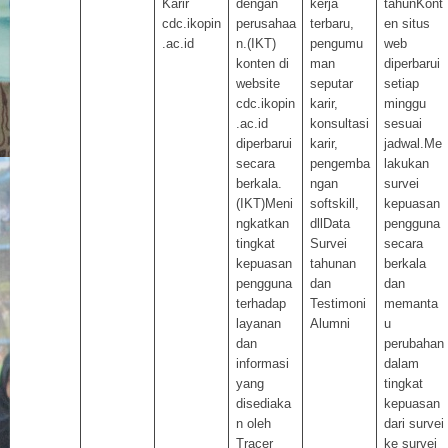
Karir
dengan
kerja
tahunKont
cdc.ikopin
perusahaa
terbaru,
en situs
.ac.id
n.(IKT)
pengumu
web
konten di
man
diperbarui
website
seputar
setiap
cdc.ikopin
karir,
minggu
.ac.id
konsultasi
sesuai
diperbarui
karir,
jadwal.Me
secara
pengemba
lakukan
berkala.
ngan
survei
(IKT)Meni
softskill,
kepuasan
ngkatkan
dllData
pengguna
tingkat
Survei
secara
kepuasan
tahunan
berkala
pengguna
dan
dan
terhadap
Testimoni
memanta
layanan
Alumni
u
dan
perubahan
informasi
dalam
yang
tingkat
disediaka
kepuasan
n oleh
dari survei
Tracer
ke survei