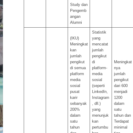
Study dan
Pengemb
angan
Alumni
Statistik
(IKU)
yang
Meningkat
mencatat
kan
jumlah
jumlah
pengikut
pengikut
di
Meningkat
di semua
platform-
nya
platform
media
jumlah
media
sosial
pengikut
sosial
(seperti
dari 600
pusat
LinkedIn,
menjadi
karir
Instagram
1200
sebanyak
, dll.)
dalam
200%
yang
satu
dalam
menunjuk
tahun dan
satu
kan
Terdapat
tahun
pertumbu
minimal