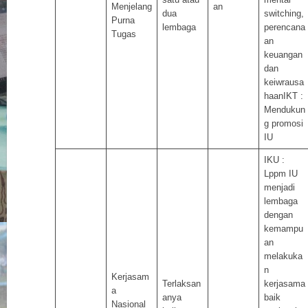
Menjelang
an
dua
switching,
Purna
lembaga
perencana
Tugas
an
keuangan
dan
keiwrausa
haanIKT :
Mendukun
g promosi
IU
IKU :
Lppm IU
menjadi
lembaga
dengan
kemampu
an
melakuka
n
Kerjasam
Terlaksan
kerjasama
a
anya
baik
Nasional