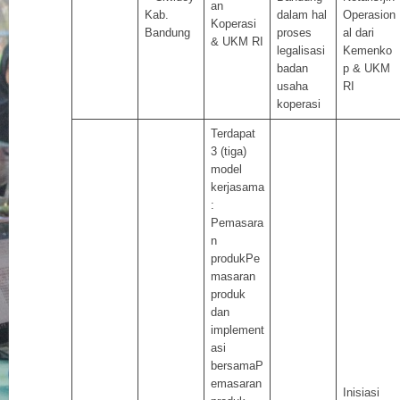
an
Kab.
dalam hal
Operasion
Koperasi
Bandung
proses
al dari
& UKM RI
legalisasi
Kemenko
badan
p & UKM
usaha
RI
koperasi
Terdapat
3 (tiga)
model
kerjasama
:
Pemasara
n
produkPe
masaran
produk
dan
implement
asi
bersamaP
emasaran
Inisiasi