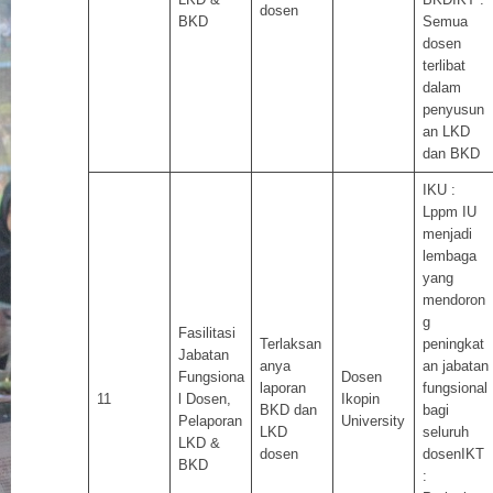
dosen
BKD
Semua
dosen
terlibat
dalam
penyusun
an LKD
dan BKD
IKU :
Lppm IU
menjadi
lembaga
yang
mendoron
g
Fasilitasi
Terlaksan
peningkat
Jabatan
anya
an jabatan
Fungsiona
Dosen
laporan
fungsional
11
l Dosen,
Ikopin
BKD dan
bagi
Pelaporan
University
LKD
seluruh
LKD &
dosen
dosenIKT
BKD
: