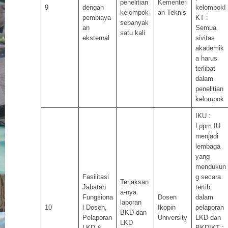
penelitian
Kementeri
9
dengan
kelompokI
kelompok
an Teknis
pembiaya
KT :
sebanyak
an
Semua
satu kali
eksternal
sivitas
akademik
a harus
terlibat
dalam
penelitian
kelompok
IKU :
Lppm IU
menjadi
lembaga
yang
mendukun
Fasilitasi
g secara
Terlaksan
Jabatan
tertib
a-nya
Fungsiona
Dosen
dalam
laporan
10
l Dosen,
Ikopin
pelaporan
BKD dan
Pelaporan
University
LKD dan
LKD
LKD &
BKDIKT :