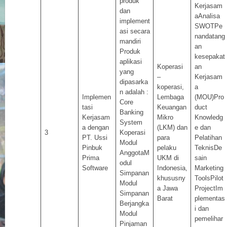
produk
Kerjasam
dan
aAnalisa
implement
SWOTPe
asi secara
nandatang
mandiri
an
Produk
kesepakat
aplikasi
Koperasi
an
yang
–
Kerjasam
dipasarka
koperasi,
a
n adalah :
Implemen
Lembaga
(MOU)Pro
Core
tasi
Keuangan
duct
Banking
Kerjasam
Mikro
Knowledg
System
a dengan
(LKM) dan
e dan
3
Koperasi
PT. Ussi
para
Pelatihan
Modul
Pinbuk
pelaku
TeknisDe
AnggotaM
Prima
UKM di
sain
odul
Software
Indonesia,
Marketing
Simpanan
khususny
ToolsPilot
Modul
a Jawa
ProjectIm
Simpanan
Barat
plementas
Berjangka
i dan
Modul
pemelihar
Pinjaman