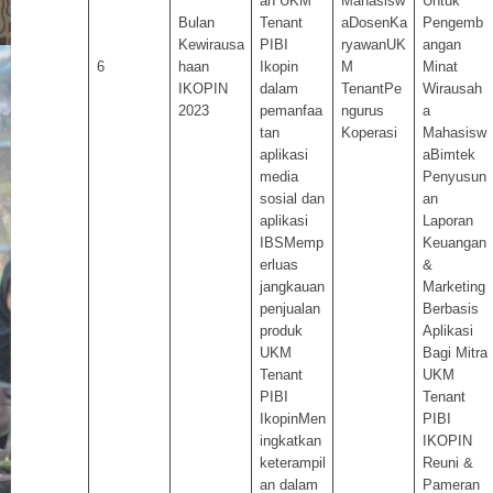
an UKM
Mahasisw
Untuk
Bulan
Tenant
aDosenKa
Pengemb
Kewirausa
PIBI
ryawanUK
angan
6
haan
Ikopin
M
Minat
IKOPIN
dalam
TenantPe
Wirausah
2023
pemanfaa
ngurus
a
tan
Koperasi
Mahasisw
aplikasi
aBimtek
media
Penyusun
sosial dan
an
aplikasi
Laporan
IBSMemp
Keuangan
erluas
&
jangkauan
Marketing
penjualan
Berbasis
produk
Aplikasi
UKM
Bagi Mitra
Tenant
UKM
PIBI
Tenant
IkopinMen
PIBI
ingkatkan
IKOPIN
keterampil
Reuni &
an dalam
Pameran