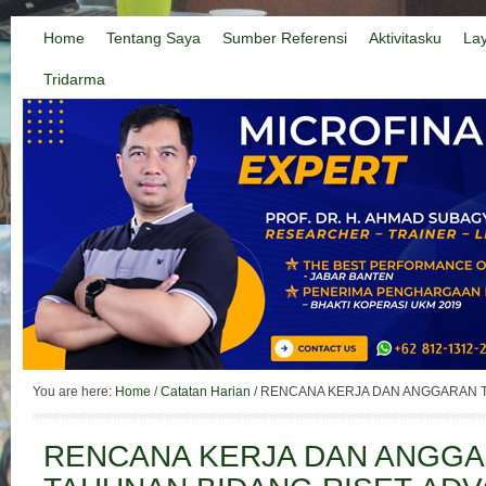
Home
Tentang Saya
Sumber Referensi
Aktivitasku
La
Tridarma
You are here:
Home
/
Catatan Harian
/
RENCANA KERJA DAN ANGGARAN T
RENCANA KERJA DAN ANGG