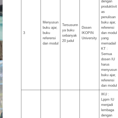
dengan
produktivit
as
penulisan
Menyusun
buku ajar,
Tersusunn
buku ajar,
Dosen
referensi
ya buku
3
buku
IKOPIN
dan modul
sebanyak
referensi
University
yang
20 judul
dan modul
memadaiI
KT :
Semua
dosen IU
harus
menyusun
buku ajar,
referensi
dan modul
IKU :
Lppm IU
menjadi
lembaga
dengan