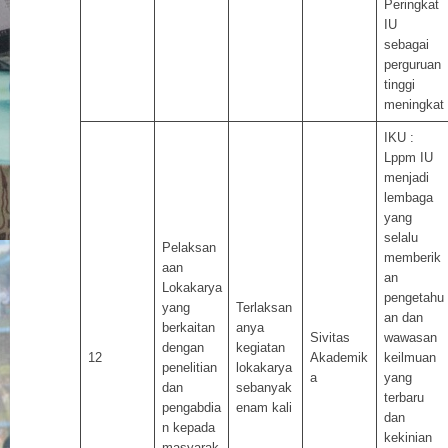
Peringkat
IU
sebagai
perguruan
tinggi
meningkat
IKU :
Lppm IU
menjadi
lembaga
yang
selalu
Pelaksan
memberik
aan
an
Lokakarya
pengetahu
yang
Terlaksan
an dan
berkaitan
anya
Sivitas
wawasan
dengan
kegiatan
12
Akademik
keilmuan
penelitian
lokakarya
a
yang
dan
sebanyak
terbaru
pengabdia
enam kali
dan
n kepada
kekinian
masyarak