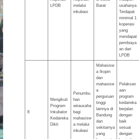
LPDB
melalui
Barat
usahanya
inkubasi
Terdapat
minimal 1
koperasi
yang
mendapat
pembiaya
an dari
LPDB
Mahasisw
a Ikopin
dan
mahasisw
Pelaksan
a
aan
Penumbu
perguruan
program
Mengikuti
han
tinggi
kedaireka
Program
wirausaha
lainnya di
berjalan
8
Inkubator
bagi
Bandung
dengan
Kedaireka
mahasisw
dan
baik
Dikti
a melalui
sekitarnya
sesuai
inkubasi
yang
dengan