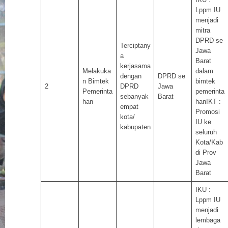
Lppm IU
menjadi
mitra
DPRD se
Terciptany
Jawa
a
Barat
kerjasama
Melakuka
dalam
dengan
DPRD se
n Bimtek
bimtek
2
DPRD
Jawa
Pemerinta
pemerinta
sebanyak
Barat
han
hanIKT :
empat
Promosi
kota/
IU ke
kabupaten
seluruh
Kota/Kab
di Prov
Jawa
Barat
IKU :
Lppm IU
menjadi
lembaga