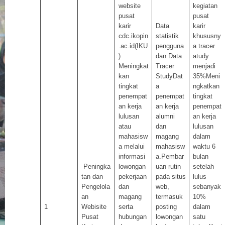
website
kegiatan
pusat
pusat
karir
Data
karir
cdc.ikopin
statistik
khususny
.ac.id(IKU
pengguna
a tracer
)
dan Data
atudy
Meningkat
Tracer
menjadi
kan
StudyDat
35%Meni
tingkat
a
ngkatkan
penempat
penempat
tingkat
an kerja
an kerja
penempat
lulusan
alumni
an kerja
atau
dan
lulusan
mahasisw
magang
dalam
a melalui
mahasisw
waktu 6
informasi
a.Pembar
bulan
Peningka
lowongan
uan rutin
setelah
tan dan
pekerjaan
pada situs
lulus
Pengelola
dan
web,
sebanyak
an
magang
termasuk
10%
1
Webisite
serta
posting
dalam
Pusat
hubungan
lowongan
satu