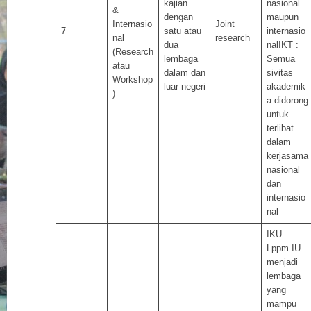
kajian
nasional
&
dengan
maupun
Internasio
Joint
7
satu atau
internasio
nal
research
dua
nalIKT :
(Research
lembaga
Semua
atau
dalam dan
sivitas
Workshop
luar negeri
akademik
)
a didorong
untuk
terlibat
dalam
kerjasama
nasional
dan
internasio
nal
IKU :
Lppm IU
menjadi
lembaga
yang
mampu