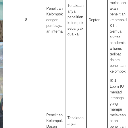
melaksan
Terlaksan
Penelitian
akan
anya
Kelompok
penelitian
penelitian
8
dengan
Deptan
kelompokI
kelompok
pembiaya
KT :
sebanyak
an internal
Semua
dua kali
sivitas
akademik
a harus
terlibat
dalam
penelitian
kelompok
IKU :
Lppm IU
menjadi
lembaga
yang
mampu
Penelitian
melaksan
Terlaksan
Kelompok
akan
anya
Dosen
penelitian