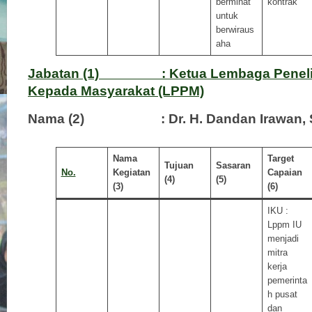
berminat
kontrak
untuk
berwiraus
aha
Jabatan (1) : Ketua Lembaga Peneliti
Kepada Masyarakat (LPPM)
Nama (2) : Dr. H. Dandan Irawan, SE
Nama
Target
Tujuan
Sasaran
No.
Kegiatan
Capaian
(4)
(5)
(3)
(6)
IKU :
Lppm IU
menjadi
mitra
kerja
pemerinta
h pusat
dan