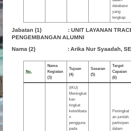
database
yang
lengkap
Jabatan (1) : UNIT LAYANAN TRACE
PENGEMBANGAN ALUMNI
Nama (2) : Arika Nur Syaadah, SE
Nama
Target
Tujuan
Sasaran
No.
Kegiatan
Capaian
(4)
(5)
(3)
(6)
(IKU)
Meningkat
kan
tingkat
keterlibata
Peningkat
n
an jumlah
pengguna
partisipan
pada
dalam