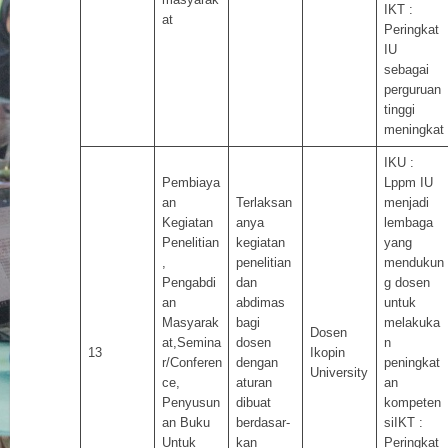
IKT :
at
Peringkat
IU
sebagai
perguruan
tinggi
meningkat
IKU :
Pembiaya
Lppm IU
an
Terlaksan
menjadi
Kegiatan
anya
lembaga
Penelitian
kegiatan
yang
,
penelitian
mendukun
Pengabdi
dan
g dosen
an
abdimas
untuk
Masyarak
bagi
melakuka
Dosen
at,Semina
dosen
n
13
Ikopin
r/Conferen
dengan
peningkat
University
ce,
aturan
an
Penyusun
dibuat
kompeten
an Buku
berdasar-
siIKT :
Untuk
kan
Peringkat