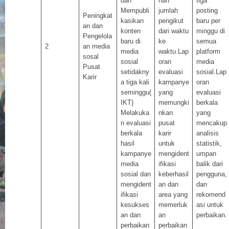
dan
han
tiga
Mempubli
jumlah
posting
Peningkat
kasikan
pengikut
baru per
an dan
konten
dari waktu
minggu di
Pengelola
baru di
ke
semua
2
an media
media
waktu.Lap
platform
sosal
sosial
oran
media
Pusat
setidakny
evaluasi
sosial.Lap
Karir
a tiga kali
kampanye
oran
seminggu(
yang
evaluasi
IKT)
memungki
berkala
Melakuka
nkan
yang
n evaluasi
pusat
mencakup
berkala
karir
analisis
hasil
untuk
statistik,
kampanye
mengident
umpan
media
ifikasi
balik dari
sosial dan
keberhasil
pengguna,
mengident
an dan
dan
ifikasi
area yang
rekomend
kesukses
memerluk
asi untuk
an dan
an
perbaikan.
perbaikan
perbaikan