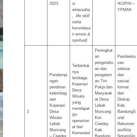
2023
si
IKOPIN –
wirausaha
YPMAK
,
life skill
serta
kecerdasa
n emosi
&
spiritual)
Peningkat
an
Pemberka
pengetahu
san
Terbentuk
an dan
selesai
nya
Pendampi
pengalam
dan
lembaga
ngan
an Tim
sesuai
Koperasi
pendirian
Pokja dan
format
Desa
kelembag
Masyarak
dari
Wisata
aan
at Desa
Diskop
yang
Koperasi
Lebak
Kab.
mendapat
2
Desa
Muncang
BandungS
ijin
Wisata
Kec.
urat
operasion
Lebak
Ciwidey
Rekomen
al dari
Muncang
Kab.
asiAkta
Kementeri
– Ciwidey
Bandung
NotarisIjin