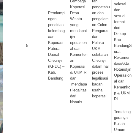
Lembaga
tan
selesai
Koperasi
pengetahu
dan
Pendampi
Desa
an dan
sesuai
ngan
Wisata
pengalam
format
pendirian
yang
an Calon
dari
kelembag
mendapat
Pengurus
Diskop
aan
ijin
dan
Kab.
Koperasi
operasion
Pelaku
5
BandungS
Putera
al dari
UKM
urat
Daerah
Kementeri
sekitaran
Rekomen
Cileunyi
an
Cileunyi
dasiAkta
(KPDC) –
Koperasi
dalam hal
NotarisIjin
Kab.
& UKM RI
proses
Operasion
Bandung
dan
legalisasi
al dari
mendapa
badan
Kemenko
t legalitas
usaha
p & UKM
dari
koperasi
RI
Notaris
Terseleng
garanya:
Kuliah
Umum