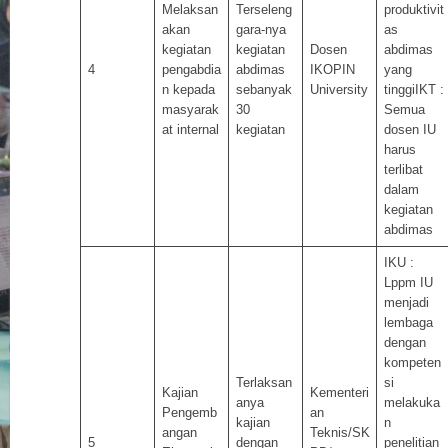
Melaksan
Terseleng
produktivit
akan
gara-nya
as
kegiatan
kegiatan
Dosen
abdimas
4
pengabdia
abdimas
IKOPIN
yang
n kepada
sebanyak
University
tinggiIKT :
masyarak
30
Semua
at internal
kegiatan
dosen IU
harus
terlibat
dalam
kegiatan
abdimas
IKU :
Lppm IU
menjadi
lembaga
dengan
kompeten
Terlaksan
si
Kajian
Kementeri
anya
melakuka
Pengemb
an
kajian
n
angan
Teknis/SK
5
dengan
penelitian