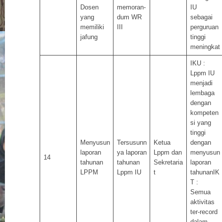
Dosen
memoran-
IU
yang
dum WR
sebagai
memiliki
III
perguruan
jafung
tinggi
meningkat
IKU :
Lppm IU
menjadi
lembaga
dengan
kompeten
si yang
tinggi
Menyusun
Tersusunn
Ketua
dengan
laporan
ya laporan
Lppm dan
menyusun
14
tahunan
tahunan
Sekretaria
laporan
LPPM
Lppm IU
t
tahunanIK
T :
Semua
aktivitas
ter-record
dalam