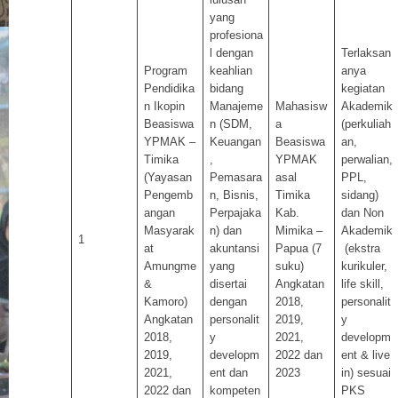
yang
profesiona
l dengan
Terlaksan
Program
keahlian
anya
Pendidika
bidang
kegiatan
n Ikopin
Manajeme
Mahasisw
Akademik
Beasiswa
n (SDM,
a
(perkuliah
YPMAK –
Keuangan
Beasiswa
an,
Timika
,
YPMAK
perwalian,
(Yayasan
Pemasara
asal
PPL,
Pengemb
n, Bisnis,
Timika
sidang)
angan
Perpajaka
Kab.
dan Non
Masyarak
n) dan
Mimika –
Akademik
1
at
akuntansi
Papua (7
(ekstra
Amungme
yang
suku)
kurikuler,
&
disertai
Angkatan
life skill,
Kamoro)
dengan
2018,
personalit
Angkatan
personalit
2019,
y
2018,
y
2021,
developm
2019,
developm
2022 dan
ent & live
2021,
ent dan
2023
in) sesuai
2022 dan
kompeten
PKS