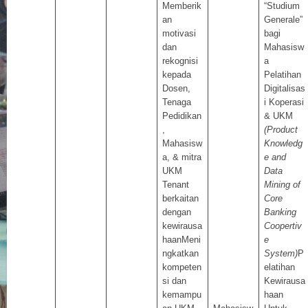
Memberik
“Studium
an
Generale”
motivasi
bagi
dan
Mahasisw
rekognisi
a
kepada
Pelatihan
Dosen,
Digitalisas
Tenaga
i Koperasi
Pedidikan
& UKM
,
(Product
Mahasisw
Knowledg
a, & mitra
e and
UKM
Data
Tenant
Mining of
berkaitan
Core
dengan
Banking
kewirausa
Coopertiv
haanMeni
e
ngkatkan
System)
P
kompeten
elatihan
si dan
Kewirausa
kemampu
haan