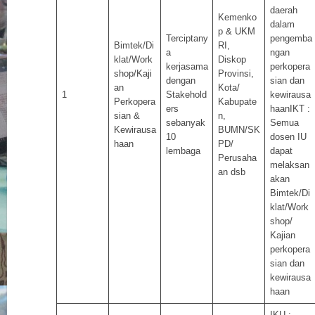
daerah
Kemenko
dalam
p & UKM
Terciptany
pengemba
Bimtek/Di
RI,
a
ngan
klat/Work
Diskop
kerjasama
perkopera
shop/Kaji
Provinsi,
dengan
sian dan
an
Kota/
1
Stakehold
kewirausa
Perkopera
Kabupate
ers
haanIKT :
sian &
n,
sebanyak
Semua
Kewirausa
BUMN/SK
10
dosen IU
haan
PD/
lembaga
dapat
Perusaha
melaksan
an dsb
akan
Bimtek/Di
klat/Work
shop/
Kajian
perkopera
sian dan
kewirausa
haan
IKU :