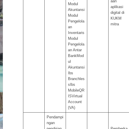
aan
Modul
aplikasi
Akuntansi
digital di
Modul
KUKM
Pengelola
mitra
an
Inventaris
Modul
Pengelola
an Antar
BankMod
ul
Akuntansi
Ibs
Branchles
sIbs
MobileQR
ISVirtual
Account
(VA)
Pendampi
ngan
pendirian
Pemberka