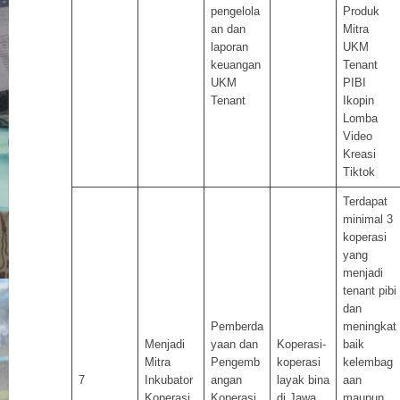
pengelola
Produk
an dan
Mitra
laporan
UKM
keuangan
Tenant
UKM
PIBI
Tenant
Ikopin
Lomba
Video
Kreasi
Tiktok
Terdapat
minimal 3
koperasi
yang
menjadi
tenant pibi
dan
Pemberda
meningkat
Menjadi
yaan dan
Koperasi-
baik
Mitra
Pengemb
koperasi
kelembag
7
Inkubator
angan
layak bina
aan
Koperasi
Koperasi
di Jawa
maupun