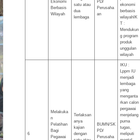
Ekonomi
PD/
satu atau
ekonomi
Berbasis
Perusaha
dua
berbasis
Wilayah
an
lembaga
wilayahIK
T :
Mendukun
g program
produk
unggulan
wilayah
IKU :
Lppm IU
menjadi
lembaga
yang
menganta
rkan calon
pergawai
Melakuka
Terlaksan
menjelang
n
anya
purna
Pelatihan
BUMN/SK
kajian
tugas,
Bagi
PD/
6
dengan
meliputi
Pegawai
Perusaha
satu atau
mental