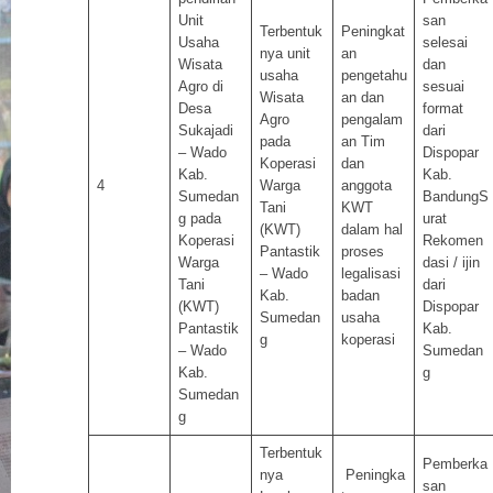
Unit
san
Terbentuk
Peningkat
Usaha
selesai
nya unit
an
Wisata
dan
usaha
pengetahu
Agro di
sesuai
Wisata
an dan
Desa
format
Agro
pengalam
Sukajadi
dari
pada
an Tim
– Wado
Dispopar
Koperasi
dan
Kab.
Kab.
4
Warga
anggota
Sumedan
BandungS
Tani
KWT
g pada
urat
(KWT)
dalam hal
Koperasi
Rekomen
Pantastik
proses
Warga
dasi / ijin
– Wado
legalisasi
Tani
dari
Kab.
badan
(KWT)
Dispopar
Sumedan
usaha
Pantastik
Kab.
g
koperasi
– Wado
Sumedan
Kab.
g
Sumedan
g
Terbentuk
Pemberka
nya
Peningka
san