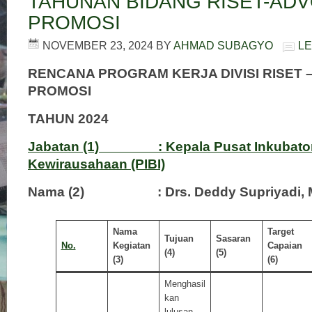
TAHUNAN BIDANG RISET-ADV
PROMOSI
NOVEMBER 23, 2024
BY
AHMAD SUBAGYO
L
RENCANA PROGRAM KERJA DIVISI RISET –
PROMOSI
TAHUN 2024
Jabatan (1) : Kepala Pusat Inkubator 
Kewirausahaan (PIBI)
Nama (2) : Drs. Deddy Supriyadi, 
Nama
Target
Tujuan
Sasaran
No.
Kegiatan
Capaian
(4)
(5)
(3)
(6)
Menghasil
kan
lulusan