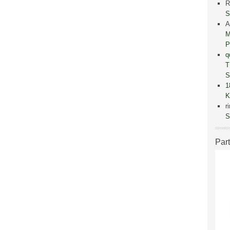
R
S
A
M
P
q
T
S
1
K
r
S
Par