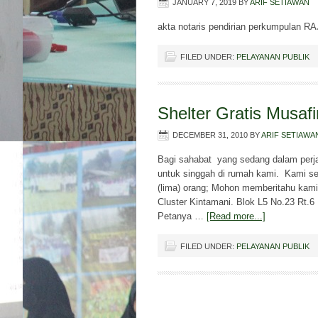
JANUARY 7, 2019
BY
ARIF SETIAWAN
akta notaris pendirian perkumpulan 
FILED UNDER:
PELAYANAN PUBLIK
Shelter Gratis Musafi
DECEMBER 31, 2010
BY
ARIF SETIAWA
Bagi sahabat yang sedang dalam perjal
untuk singgah di rumah kami. Kami s
(lima) orang; Mohon memberitahu kami 
Cluster Kintamani. Blok L5 No.23 Rt
Petanya …
[Read more...]
FILED UNDER:
PELAYANAN PUBLIK