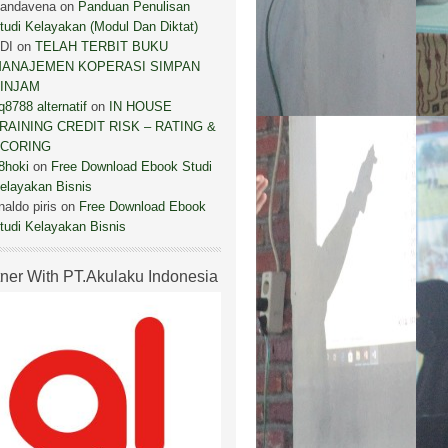
andavena
on
Panduan Penulisan
tudi Kelayakan (Modul Dan Diktat)
DI
on
TELAH TERBIT BUKU
ANAJEMEN KOPERASI SIMPAN
INJAM
q8788 alternatif
on
IN HOUSE
RAINING CREDIT RISK – RATING &
CORING
8hoki
on
Free Download Ebook Studi
elayakan Bisnis
inaldo piris
on
Free Download Ebook
tudi Kelayakan Bisnis
tner With PT.Akulaku Indonesia