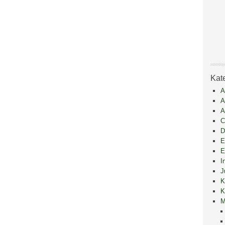
Kat
A
A
A
C
D
E
E
I
J
K
K
M