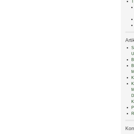
T
Arti
S
U
B
B
M
K
K
M
D
K
P
R
Kom