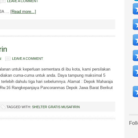
LEAVE A COMMENT
RAJA …
[Read more...]
rin
N
LEAVE A COMMENT
anan untuk keperluan sementara di ibu kota, kami persilakan
ediakan cuma-cuma untuk anda. Daya tampung maksimal 5
terlebih dahulu tiga hari sebelumnya. Alamat : Depok Maharaja
.6 Rw.16 Rangkepanjaya Pancoranmas Depok Jawa Barat Berikut
TAGGED WITH:
SHELTER GRATIS MUSAFIRIN
Fol