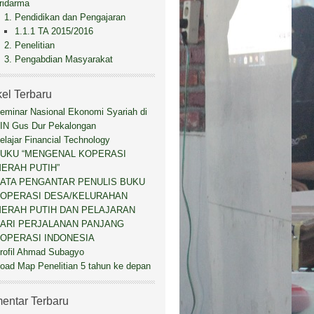
ridarma
1. Pendidikan dan Pengajaran
1.1.1 TA 2015/2016
2. Penelitian
3. Pengabdian Masyarakat
kel Terbaru
eminar Nasional Ekonomi Syariah di
IN Gus Dur Pekalongan
elajar Financial Technology
UKU “MENGENAL KOPERASI
ERAH PUTIH”
ATA PENGANTAR PENULIS BUKU
OPERASI DESA/KELURAHAN
ERAH PUTIH DAN PELAJARAN
ARI PERJALANAN PANJANG
OPERASI INDONESIA
rofil Ahmad Subagyo
oad Map Penelitian 5 tahun ke depan
entar Terbaru