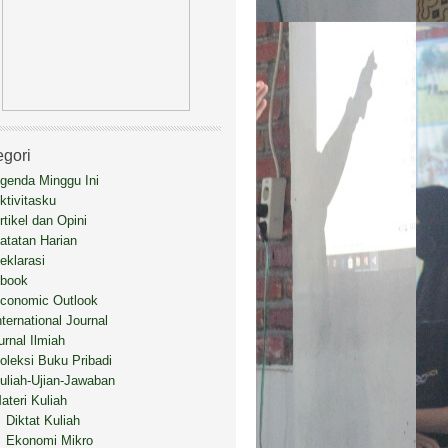
egori
genda Minggu Ini
ktivitasku
rtikel dan Opini
atatan Harian
eklarasi
book
conomic Outlook
nternational Journal
urnal Ilmiah
oleksi Buku Pribadi
uliah-Ujian-Jawaban
ateri Kuliah
Diktat Kuliah
Ekonomi Mikro