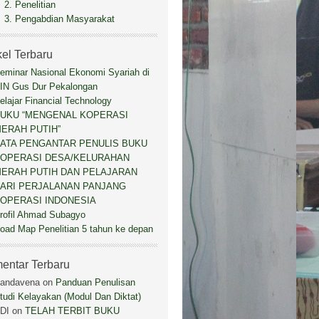
2. Penelitian
3. Pengabdian Masyarakat
kel Terbaru
eminar Nasional Ekonomi Syariah di
IN Gus Dur Pekalongan
elajar Financial Technology
UKU “MENGENAL KOPERASI
ERAH PUTIH”
ATA PENGANTAR PENULIS BUKU
OPERASI DESA/KELURAHAN
ERAH PUTIH DAN PELAJARAN
ARI PERJALANAN PANJANG
OPERASI INDONESIA
rofil Ahmad Subagyo
oad Map Penelitian 5 tahun ke depan
entar Terbaru
andavena
on
Panduan Penulisan
tudi Kelayakan (Modul Dan Diktat)
DI
on
TELAH TERBIT BUKU