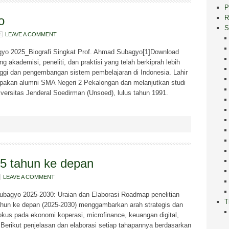
P
R
o
S
LEAVE A COMMENT
agyo 2025_Biografi Singkat Prof. Ahmad Subagyo[1]Download
 akademisi, peneliti, dan praktisi yang telah berkiprah lebih
inggi dan pengembangan sistem pembelajaran di Indonesia. Lahir
upakan alumni SMA Negeri 2 Pekalongan dan melanjutkan studi
versitas Jenderal Soedirman (Unsoed), lulus tahun 1991.
 5 tahun ke depan
LEAVE A COMMENT
ubagyo 2025-2030: Uraian dan Elaborasi Roadmap penelitian
T
ahun ke depan (2025-2030) menggambarkan arah strategis dan
kus pada ekonomi koperasi, microfinance, keuangan digital,
 Berikut penjelasan dan elaborasi setiap tahapannya berdasarkan