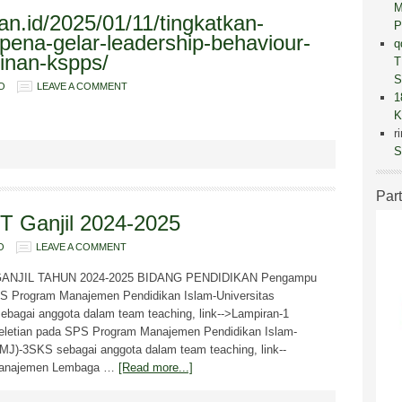
M
an.id/2025/01/11/tingkatkan-
P
opena-gelar-leadership-behaviour-
q
inan-kspps/
T
S
O
LEAVE A COMMENT
1
K
r
S
Par
T Ganjil 2024-2025
O
LEAVE A COMMENT
NJIL TAHUN 2024-2025 BIDANG PENDIDIKAN Pengampu
PS Program Manajemen Pendidikan Islam-Universitas
agai anggota dalam team teaching, link-->Lampiran-1
eletian pada SPS Program Manajemen Pendidikan Islam-
J)-3SKS sebagai anggota dalam team teaching, link--
 Manajemen Lembaga …
[Read more...]