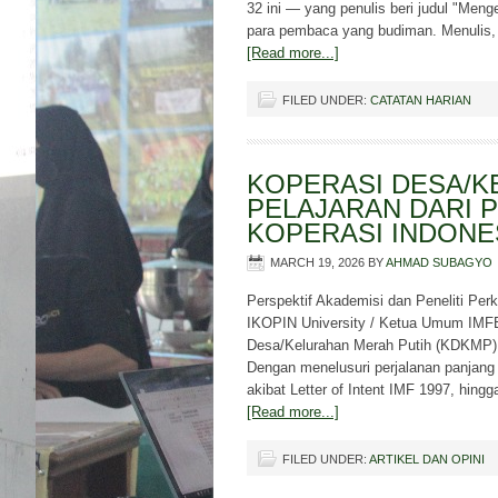
32 ini — yang penulis beri judul "Meng
para pembaca yang budiman. Menulis, 
[Read more...]
FILED UNDER:
CATATAN HARIAN
KOPERASI DESA/K
PELAJARAN DARI 
KOPERASI INDONE
MARCH 19, 2026
BY
AHMAD SUBAGYO
Perspektif Akademisi dan Peneliti Per
IKOPIN University / Ketua Umum IMFE
Desa/Kelurahan Merah Putih (KDKMP) da
Dengan menelusuri perjalanan panjang
akibat Letter of Intent IMF 1997, hin
[Read more...]
FILED UNDER:
ARTIKEL DAN OPINI