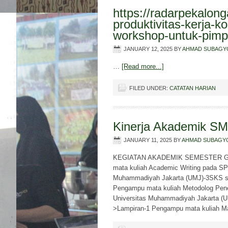
https://radarpekalong
produktivitas-kerja-k
workshop-untuk-pimp
JANUARY 12, 2025
BY
AHMAD SUBAGY
…
[Read more...]
FILED UNDER:
CATATAN HARIAN
Kinerja Akademik SM
JANUARY 11, 2025
BY
AHMAD SUBAGY
KEGIATAN AKADEMIK SEMESTER GA
mata kuliah Academic Writing pada S
Muhammadiyah Jakarta (UMJ)-3SKS seb
Pengampu mata kuliah Metodolog Pen
Universitas Muhammadiyah Jakarta (UM
>Lampiran-1 Pengampu mata kuliah