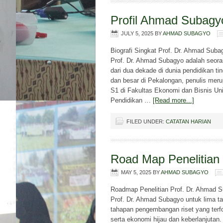
Profil Ahmad Subagy
JULY 5, 2025
BY
AHMAD SUBAGYO
Biografi Singkat Prof. Dr. Ahmad Sub
Prof. Dr. Ahmad Subagyo adalah seorang
dari dua dekade di dunia pendidikan t
dan besar di Pekalongan, penulis mer
S1 di Fakultas Ekonomi dan Bisnis Uni
Pendidikan …
[Read more...]
FILED UNDER:
CATATAN HARIAN
Road Map Penelitian
MAY 5, 2025
BY
AHMAD SUBAGYO
Roadmap Penelitian Prof. Dr. Ahmad S
Prof. Dr. Ahmad Subagyo untuk lima t
tahapan pengembangan riset yang terfo
serta ekonomi hijau dan keberlanjutan.