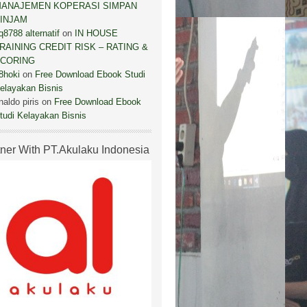
ANAJEMEN KOPERASI SIMPAN
INJAM
q8788 alternatif
on
IN HOUSE
RAINING CREDIT RISK – RATING &
CORING
8hoki
on
Free Download Ebook Studi
elayakan Bisnis
inaldo piris
on
Free Download Ebook
tudi Kelayakan Bisnis
tner With PT.Akulaku Indonesia