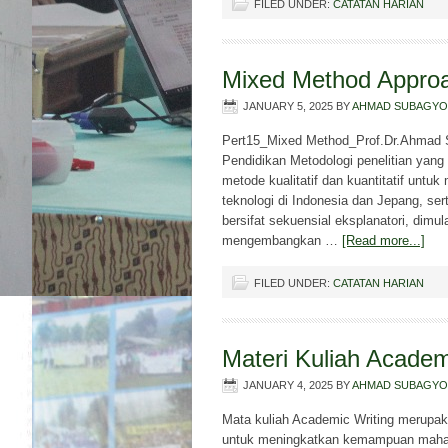
FILED UNDER:
CATATAN HARIAN
Mixed Method Approa
JANUARY 5, 2025
BY
AHMAD SUBAGYO
Pert15_Mixed Method_Prof.Dr.Ahmad 
Pendidikan Metodologi penelitian ya
metode kualitatif dan kuantitatif untu
teknologi di Indonesia dan Jepang, sert
bersifat sekuensial eksplanatori, dimu
mengembangkan …
[Read more...]
FILED UNDER:
CATATAN HARIAN
Materi Kuliah Academ
JANUARY 4, 2025
BY
AHMAD SUBAGYO
Mata kuliah Academic Writing merupak
untuk meningkatkan kemampuan mahas