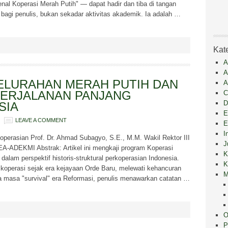
enal Koperasi Merah Putih" — dapat hadir dan tiba di tangan
bagi penulis, bukan sekadar aktivitas akademik. Ia adalah …
Kat
A
A
ELURAHAN MERAH PUTIH DAN
A
PERJALANAN PANJANG
C
D
SIA
E
LEAVE A COMMENT
E
I
koperasian Prof. Dr. Ahmad Subagyo, S.E., M.M. Wakil Rektor III
J
A-ADEKMI Abstrak: Artikel ini mengkaji program Koperasi
K
lam perspektif historis-struktural perkoperasian Indonesia.
K
 koperasi sejak era kejayaan Orde Baru, melewati kehancuran
M
gga masa "survival" era Reformasi, penulis menawarkan catatan …
O
P