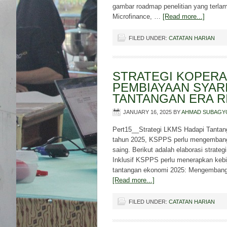
gambar roadmap penelitian yang terla
Microfinance, …
[Read more...]
FILED UNDER:
CATATAN HARIAN
STRATEGI KOPERA
PEMBIAYAAN SYAR
TANTANGAN ERA RI
JANUARY 16, 2025
BY
AHMAD SUBAGY
Pert15__Strategi LKMS Hadapi Tanta
tahun 2025, KSPPS perlu mengembangka
saing. Berikut adalah elaborasi strate
Inklusif KSPPS perlu menerapkan kebij
tantangan ekonomi 2025: Mengembangka
[Read more...]
FILED UNDER:
CATATAN HARIAN