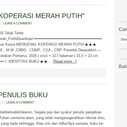
KOPERASI MERAH PUTIH”
LEAVE A COMMENT
Cari
26 Telah Terbit
Merah_PutihDownload ━━━━━━━━━━━━━━━━━━━━━━━━━━━━━━
 atas Karya MENGENAL KOPERASI MERAH PUTIH ◆ ◆ ◆
S.E., M.M.,CRBD., CDMP., CSA., CRP. Penerbit Deepublish —
etakan Pertama, 2026 | xxxii + 317 halaman | 15,5 × 23 cm
━ I. IDENTITAS BUKU ◆ ◆ …
[Read more...]
Buk
PENULIS BUKU
LEAVE A COMMENT
illahirabbil'alamin. Segala puji dan syukur penulis panjatkan
, Tuhan semesta alam, yang telah menganugerahkan nikmat ilmu,
ang tiada terhingga. Atas izin dan ridha-Nya semata, buku ke-