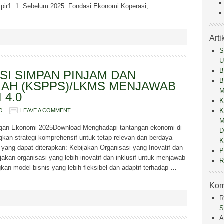
mpir1. 1. Sebelum 2025: Fondasi Ekonomi Koperasi,
Arti
S
U
B
SI SIMPAN PINJAM DAN
B
IAH (KSPPS)/LKMS MENJAWAB
M
 4.0
K
K
O
LEAVE A COMMENT
M
ngan Ekonomi 2025Download Menghadapi tantangan ekonomi di
D
n strategi komprehensif untuk tetap relevan dan berdaya
K
gi yang dapat diterapkan: Kebijakan Organisasi yang Inovatif dan
P
akan organisasi yang lebih inovatif dan inklusif untuk menjawab
R
n model bisnis yang lebih fleksibel dan adaptif terhadap …
Kom
R
S
A