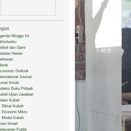
egori
genda Minggu Ini
ktivitasku
rtikel dan Opini
atatan Harian
eklarasi
book
conomic Outlook
nternational Journal
urnal Ilmiah
oleksi Buku Pribadi
uliah-Ujian-Jawaban
ateri Kuliah
Diktat Kuliah
Ekonomi Mikro
Modul Kuliah
rasi Ilmiah
elayanan Publik