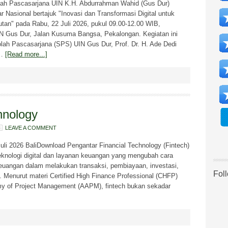
iah Pascasarjana UIN K.H. Abdurrahman Wahid (Gus Dur)
Nasional bertajuk "Inovasi dan Transformasi Digital untuk
tan" pada Rabu, 22 Juli 2026, pukul 09.00-12.00 WIB,
N Gus Dur, Jalan Kusuma Bangsa, Pekalongan. Kegiatan ini
olah Pascasarjana (SPS) UIN Gus Dur, Prof. Dr. H. Ade Dedi
 …
[Read more...]
hnology
LEAVE A COMMENT
Juli 2026 BaliDownload Pengantar Financial Technology (Fintech)
eknologi digital dan layanan keuangan yang mengubah cara
keuangan dalam melakukan transaksi, pembiayaan, investasi,
Fol
. Menurut materi Certified High Finance Professional (CHFP)
my of Project Management (AAPM), fintech bukan sekadar