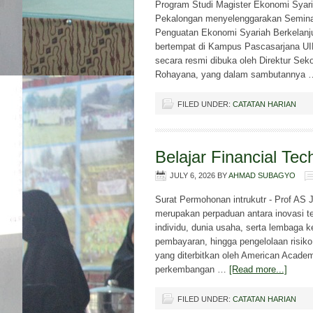
Program Studi Magister Ekonomi Syar
Pekalongan menyelenggarakan Seminar 
Penguatan Ekonomi Syariah Berkelanju
bertempat di Kampus Pascasarjana UI
secara resmi dibuka oleh Direktur Sek
Rohayana, yang dalam sambutannya
FILED UNDER:
CATATAN HARIAN
Belajar Financial Tec
JULY 6, 2026
BY
AHMAD SUBAGYO
Surat Permohonan intrukutr - Prof AS 
merupakan perpaduan antara inovasi t
individu, dunia usaha, serta lembaga 
pembayaran, hingga pengelolaan risiko
yang diterbitkan oleh American Acade
perkembangan …
[Read more...]
FILED UNDER:
CATATAN HARIAN