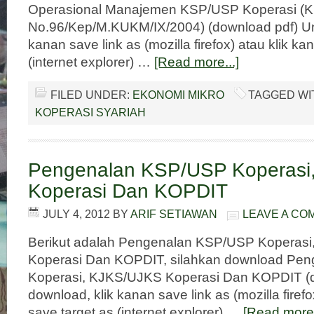
Operasional Manajemen KSP/USP Koperasi 
No.96/Kep/M.KUKM/IX/2004) (download pdf) Un
kanan save link as (mozilla firefox) atau klik ka
(internet explorer) …
[Read more...]
FILED UNDER:
EKONOMI MIKRO
TAGGED WI
KOPERASI SYARIAH
Pengenalan KSP/USP Koperasi
Koperasi Dan KOPDIT
JULY 4, 2012
BY
ARIF SETIAWAN
LEAVE A CO
Berikut adalah Pengenalan KSP/USP Koperas
Koperasi Dan KOPDIT, silahkan download Pe
Koperasi, KJKS/UJKS Koperasi Dan KOPDIT (d
download, klik kanan save link as (mozilla firefo
save target as (internet explorer) …
[Read more.