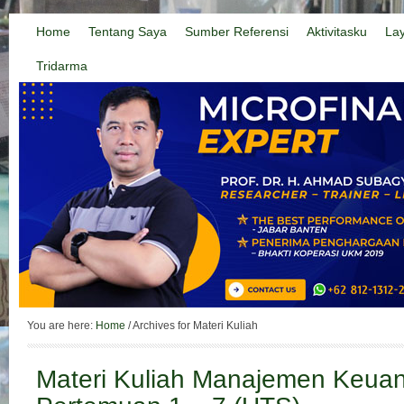
Home
Tentang Saya
Sumber Referensi
Aktivitasku
La
Tridarma
You are here:
Home
/
Archives for Materi Kuliah
Materi Kuliah Manajemen Keua