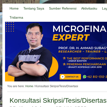
Home
Tentang Saya
Sumber Referensi
Aktivitasku
La
Tridarma
You are here:
Home
/
Konsultasi Skripsi/Tesis/Disertasi
Konsultasi Skripsi/Tesis/Disertas